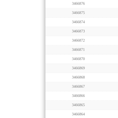
3466876
3466875
3466874
3466873
3466872
3466871
3466870
3466869
3466868
3466867
3466866
3466865
3466864