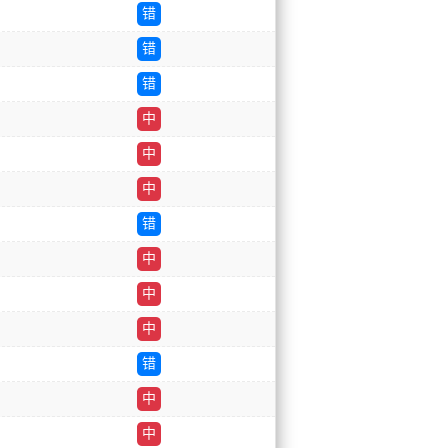
错
错
错
中
中
中
错
中
中
中
错
中
中