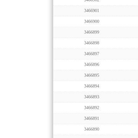
3466901
3466900
3466899
3466898
3466897
3466896
3466895
3466894
3466893
3466892
3466891
3466890