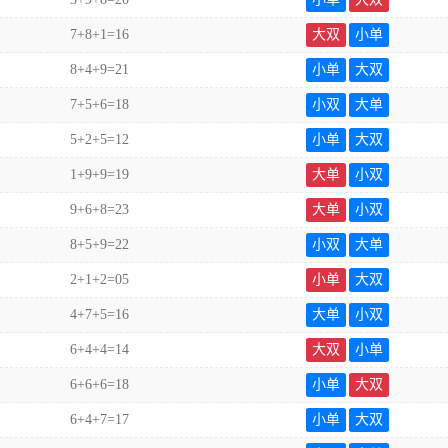
7+8+1=16
大双
小单
8+4+9=21
小单
大双
7+5+6=18
小双
大单
5+2+5=12
小单
大双
1+9+9=19
大单
小双
9+6+8=23
大单
小双
8+5+9=22
小双
大单
2+1+2=05
小单
大双
4+7+5=16
大单
小双
6+4+4=14
大双
小单
6+6+6=18
小单
大双
6+4+7=17
小单
大双