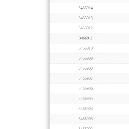
3466914
3466913
3466912
3466911
3466910
3466909
3466908
3466907
3466906
3466905
3466904
3466903
3466902