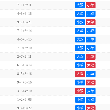
7+1+3=11
大双
小单
4+8+6=18
大单
小双
9+7+5=21
小双
大单
7+1+6=14
大单
小双
4+6+5=15
大双
小单
7+0+3=10
大双
小单
2+7+2=11
大双
小单
6+3+5=14
小单
大双
8+5+3=16
大双
小单
9+4+3=16
小单
大双
3+3+4=10
小双
大单
1+2+5=08
小单
大双
9+4+9=22
小单
大双