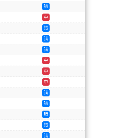
错
中
错
错
错
中
中
中
错
错
错
错
错