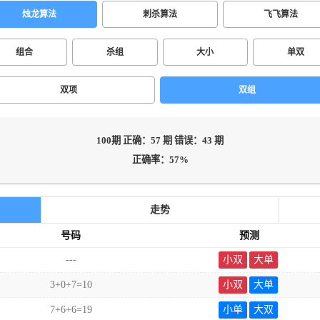
烛龙算法
刺杀算法
飞飞算法
组合
杀组
大小
单双
双项
双组
100期 正确：57 期 错误：43 期
正确率：57%
走势
号码
预测
---
小双
大单
3+0+7=10
小双
大单
7+6+6=19
小单
大双