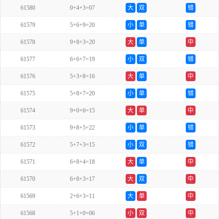
61580
0+4+3=07
大
双
错
61579
5+6+9=20
小
单
错
61578
9+8+3=20
大
单
中
61577
6+6+7=19
小
双
错
61576
5+3+8=16
大
单
中
61575
5+8+7=20
小
单
错
61574
9+0+6=15
大
单
中
61573
9+8+5=22
小
单
错
61572
5+7+3=15
小
双
错
61571
6+8+4=18
大
单
中
61570
6+8+3=17
大
双
中
61569
2+6+3=11
大
单
中
61568
5+1+0=06
小
双
中