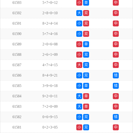
61593
5+7+0=12
小
单
中
61592
2+8+0=10
大
双
中
61591
8+2+4=14
小
双
中
61590
5+7+4=16
小
双
中
61589
2+0+6=08
小
单
中
61588
2+6+1=09
小
双
中
61587
4+7+4=15
大
双
中
61586
8+4+9=21
小
双
错
61585
3+9+6=18
小
单
错
61584
9+2+0=11
大
单
中
61583
7+2+0=09
大
单
中
61582
0+6+9=15
小
双
错
61581
0+2+3=05
小
双
中