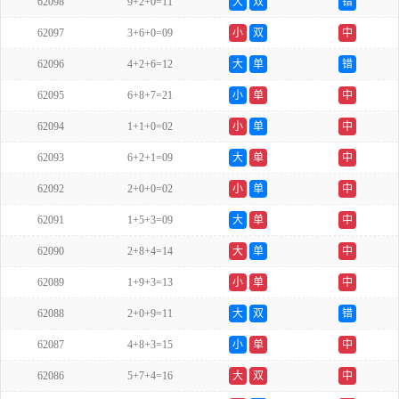
62098
9+2+0=11
大
双
错
62097
3+6+0=09
小
双
中
62096
4+2+6=12
大
单
错
62095
6+8+7=21
小
单
中
62094
1+1+0=02
小
单
中
62093
6+2+1=09
大
单
中
62092
2+0+0=02
小
单
中
62091
1+5+3=09
大
单
中
62090
2+8+4=14
大
单
中
62089
1+9+3=13
小
单
中
62088
2+0+9=11
大
双
错
62087
4+8+3=15
小
单
中
62086
5+7+4=16
大
双
中