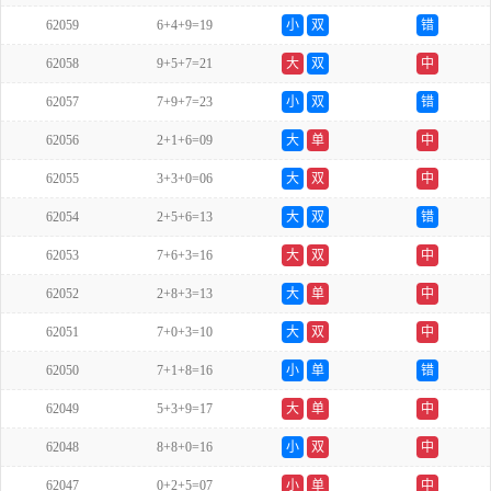
62059
6+4+9=19
小
双
错
62058
9+5+7=21
大
双
中
62057
7+9+7=23
小
双
错
62056
2+1+6=09
大
单
中
62055
3+3+0=06
大
双
中
62054
2+5+6=13
大
双
错
62053
7+6+3=16
大
双
中
62052
2+8+3=13
大
单
中
62051
7+0+3=10
大
双
中
62050
7+1+8=16
小
单
错
62049
5+3+9=17
大
单
中
62048
8+8+0=16
小
双
中
62047
0+2+5=07
小
单
中