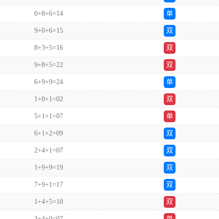
0+8+6=14
单
9+0+6=15
双
8+3+5=16
双
9+8+5=22
双
6+9+9=24
单
1+0+1=02
双
5+1+1=07
单
6+1+2=09
双
2+4+1=07
双
1+9+9=19
双
7+9+1=17
双
1+4+5=10
双
3+4+0=07
单