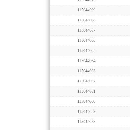
115044069
115044068
115044067
115044066
115044065
115044064
115044063
115044062
115044061
115044060
115044059
115044058