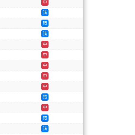
中
错
错
错
中
中
中
中
中
错
中
错
错