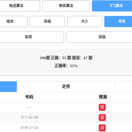
烛龙算法
刺杀算法
飞飞算法
组合
杀组
大小
单双
双项
双组
100期 正确：53 期 错误：47 期
正确率：53%
走势
号码
预测
---
双
3+7+0=10
双
4+8+2=14
双