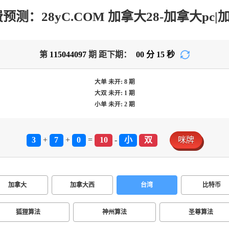
第
115044097
期 距下期：
00
分
15
秒
大单
未开:
8
期
大双
未开:
1
期
小单
未开:
2
期
3
+
7
+
0
=
10
-
小
双
咪牌
加拿大
加拿大西
台湾
比特币
狐狸算法
神州算法
圣尊算法