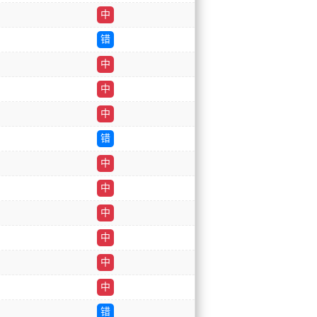
中
错
中
中
中
错
中
中
中
中
中
中
错