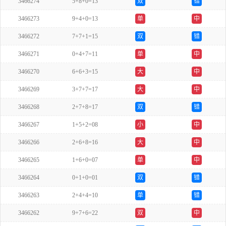
3466274
5+8+0=13
双
错
3466273
9+4+0=13
单
中
3466272
7+7+1=15
双
错
3466271
0+4+7=11
单
中
3466270
6+6+3=15
大
中
3466269
3+7+7=17
大
中
3466268
2+7+8=17
双
错
3466267
1+5+2=08
小
中
3466266
2+6+8=16
大
中
3466265
1+6+0=07
单
中
3466264
0+1+0=01
双
错
3466263
2+4+4=10
单
错
3466262
9+7+6=22
双
中