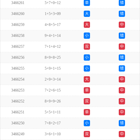
3466261
5+7+0=12
单
错
3466260
1+5+3=09
大
错
3466259
4+8+5=17
大
中
3466258
9+4+1=14
小
错
3466257
7+1+4=12
双
中
3466256
8+9+8=25
小
错
3466255
5+9+1=15
小
错
3466254
2+9+3=14
大
中
3466253
7+2+6=15
单
中
3466252
8+9+9=26
双
中
3466251
5+5+1=11
单
中
3466250
7+8+2=17
小
错
3466249
3+6+1=10
双
中