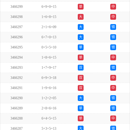
3466299
6+9+0=15
单
中
3466298
1+6+8=15
大
中
3466297
2+1+6=09
大
错
3466296
6+7+0=13
大
错
3466295
0+5+5=10
单
错
3466294
1+8+6=15
单
中
3466293
1+7+9=17
双
错
3466292
6+9+3=18
双
中
3466291
1+9+6=16
双
中
3466290
1+2+2=05
大
错
3466289
2+8+6=16
单
错
3466288
6+4+5=15
单
中
3466287
5+3+5=13
大
错