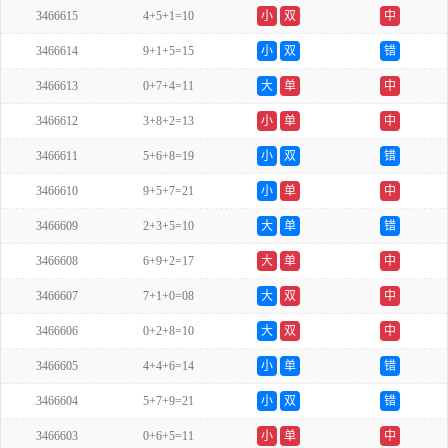
3466615
4+5+1=10
小
双
中
3466614
9+1+5=15
小
双
错
3466613
0+7+4=11
大
单
中
3466612
3+8+2=13
小
单
中
3466611
5+6+8=19
小
双
错
3466610
9+5+7=21
小
单
中
3466609
2+3+5=10
大
单
错
3466608
6+9+2=17
大
单
中
3466607
7+1+0=08
大
双
中
3466606
0+2+8=10
大
双
中
3466605
4+4+6=14
小
单
错
3466604
5+7+9=21
小
双
错
3466603
0+6+5=11
小
单
中